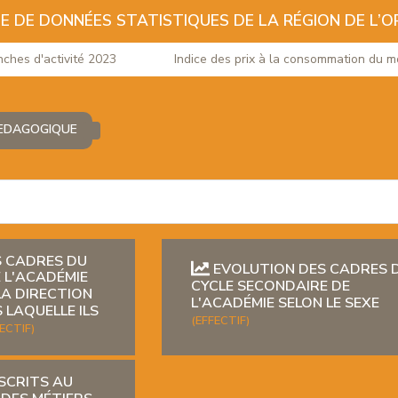
E DE DONNÉES STATISTIQUES DE LA RÉGION DE L’O
ches d'activité 2023
Indice des prix à la consommation du moi
EDAGOGIQUE
 CADRES DU
EVOLUTION DES CADRES 
E L'ACADÉMIE
CYCLE SECONDAIRE DE
LA DIRECTION
L'ACADÉMIE SELON LE SEXE
 LAQUELLE ILS
(EFFECTIF)
ECTIF)
SCRITS AU