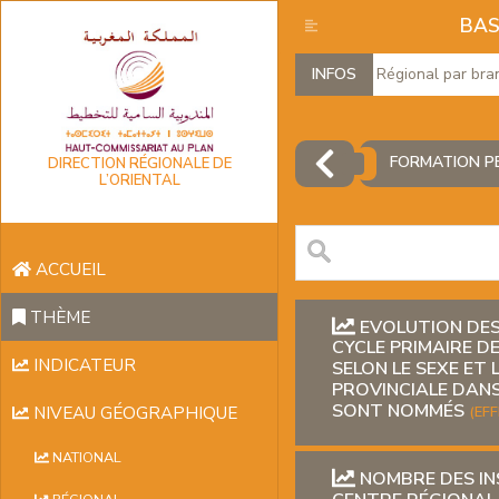
BAS
Produit Intérieur Brut Régional par bran
INFOS
FORMATION P
DIRECTION RÉGIONALE DE
L’ORIENTAL
ACCUEIL
THÈME
EVOLUTION DES
CYCLE PRIMAIRE D
INDICATEUR
SELON LE SEXE ET 
PROVINCIALE DANS
SONT NOMMÉS
NIVEAU GÉOGRAPHIQUE
(EFF
NATIONAL
NOMBRE DES IN