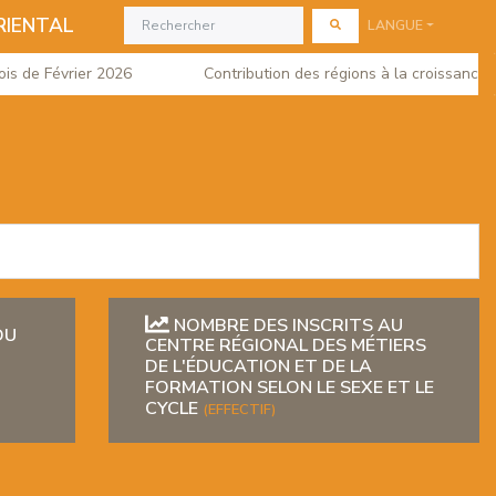
RIENTAL
LANGUE
s de Février 2026
Contribution des régions à la croissance d
NOMBRE DES INSCRITS AU
DU
CENTRE RÉGIONAL DES MÉTIERS
DE L'ÉDUCATION ET DE LA
FORMATION SELON LE SEXE ET LE
CYCLE
(EFFECTIF)