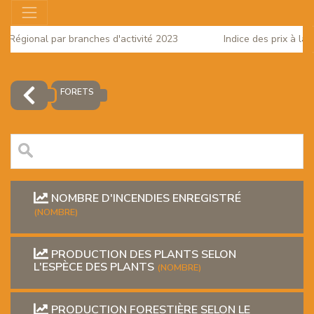
ut Régional par branches d'activité 2023
Indice des prix à la
025
FORETS
NOMBRE D'INCENDIES ENREGISTRÉ
(NOMBRE)
PRODUCTION DES PLANTS SELON
EUR
L'ESPÈCE DES PLANTS
(NOMBRE)
PRODUCTION FORESTIÈRE SELON LE