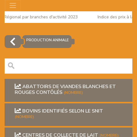
ut Régional par branches d'activité 2023
Indice des prix à la
025
PRODUCTION ANIMALE
ABATTOIRS DE VIANDES BLANCHES ET
ROUGES CONTÔLÉS
(NOMBRE)
BOVINS IDENTIFIÉS SELON LE SNIT
EUR
(NOMBRE)
CENTRES DE COLLECTE DE LAIT
(NOMBRE)