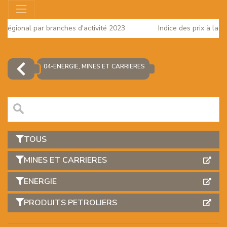
t Régional par branches d'activité 2023
Indice des prix à la 
25
04-ENERGIE, MINES ET CARRIERES
TOUS
MINES ET CARRIERES
ENERGIE
EUR
PRODUITS PETROLIERS