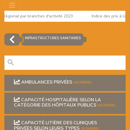
ut Régional par branches d'activité 2023
Indice des prix à la 
025
INFRASTRUCTURES SANITAIRES
AMBULANCES PRIVÉES
(NOMBRE)
CAPACITÉ HOSPITALIÈRE SELON LA
CATÉGORIE DES HÔPITAUX PUBLICS
EUR
(NOMBRE)
CAPACITÉ LITIÈRE DES CLINIQUES
PRIVÉES SELON LEURS TYPES
(NOMBRE)