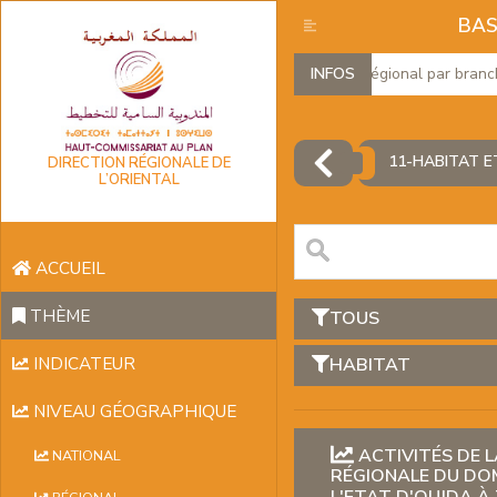
BAS
Produit Intérieur Brut Régional par branches 
INFOS
11-HABITAT E
DIRECTION RÉGIONALE DE
L’ORIENTAL
ACCUEIL
THÈME
TOUS
INDICATEUR
HABITAT
NIVEAU GÉOGRAPHIQUE
ACTIVITÉS DE L
NATIONAL
RÉGIONALE DU DO